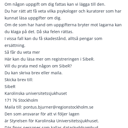
Om någon uppgift om dig fattas kan vi lägga till den.
Du har rätt att få veta vilka psykologer och kuratorer som har
kunnat läsa uppgifter om dig.
Om de som har hand om uppgifterna bryter mot lagarna kan
du klaga på det. Då ska felen rättas.
I vissa fall kan du få skadestånd, alltså pengar som
ersättning.
Så får du veta mer
Här kan du läsa mer om registreringen i SibeR.
Vill du prata med någon om SibeR?
Du kan skriva brev eller maila.
Skicka brev till:
SibeR
Karolinska universitetssjukhuset
171 76 Stockholm
Maila till:
pontus.bjurner@regionstockholm.se
Den som ansvarar för att vi följer lagen
är Styrelsen för Karolinska Universitetssjukhuset.
Där finns personer som kallas dataskyddsombud.