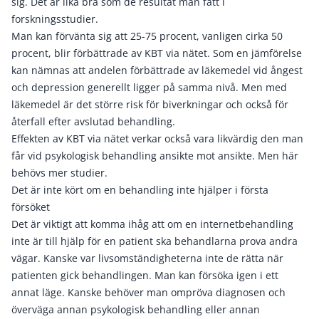
sig. Det är lika bra som de resultat man fått i
forskningsstudier.
Man kan förvänta sig att 25-75 procent, vanligen cirka 50
procent, blir förbättrade av KBT via nätet. Som en jämförelse
kan nämnas att andelen förbättrade av läkemedel vid ångest
och depression generellt ligger på samma nivå. Men med
läkemedel är det större risk för biverkningar och också för
återfall efter avslutad behandling.
Effekten av KBT via nätet verkar också vara likvärdig den man
får vid psykologisk behandling ansikte mot ansikte. Men här
behövs mer studier.
Det är inte kört om en behandling inte hjälper i första
försöket
Det är viktigt att komma ihåg att om en internetbehandling
inte är till hjälp för en patient ska behandlarna prova andra
vägar. Kanske var livsomständigheterna inte de rätta när
patienten gick behandlingen. Man kan försöka igen i ett
annat läge. Kanske behöver man ompröva diagnosen och
överväga annan psykologisk behandling eller annan