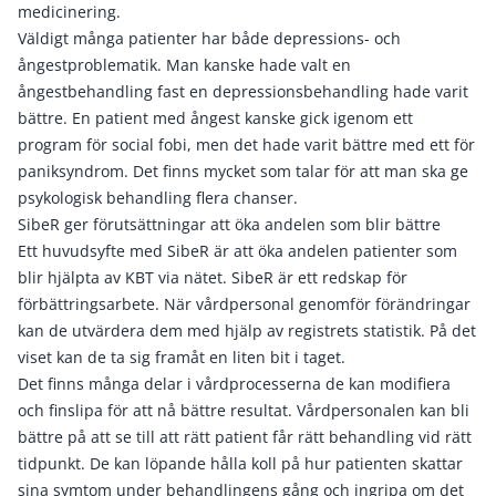
medicinering.
Väldigt många patienter har både depressions- och
ångestproblematik. Man kanske hade valt en
ångestbehandling fast en depressionsbehandling hade varit
bättre. En patient med ångest kanske gick igenom ett
program för social fobi, men det hade varit bättre med ett för
paniksyndrom. Det finns mycket som talar för att man ska ge
psykologisk behandling flera chanser.
SibeR ger förutsättningar att öka andelen som blir bättre
Ett huvudsyfte med SibeR är att öka andelen patienter som
blir hjälpta av KBT via nätet. SibeR är ett redskap för
förbättringsarbete. När vårdpersonal genomför förändringar
kan de utvärdera dem med hjälp av registrets statistik. På det
viset kan de ta sig framåt en liten bit i taget.
Det finns många delar i vårdprocesserna de kan modifiera
och finslipa för att nå bättre resultat. Vårdpersonalen kan bli
bättre på att se till att rätt patient får rätt behandling vid rätt
tidpunkt. De kan löpande hålla koll på hur patienten skattar
sina symtom under behandlingens gång och ingripa om det